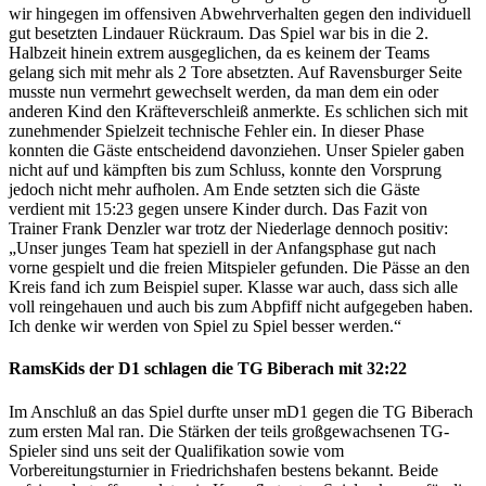
wir hingegen im offensiven Abwehrverhalten gegen den individuell
gut besetzten Lindauer Rückraum. Das Spiel war bis in die 2.
Halbzeit hinein extrem ausgeglichen, da es keinem der Teams
gelang sich mit mehr als 2 Tore absetzten. Auf Ravensburger Seite
musste nun vermehrt gewechselt werden, da man dem ein oder
anderen Kind den Kräfteverschleiß anmerkte. Es schlichen sich mit
zunehmender Spielzeit technische Fehler ein. In dieser Phase
konnten die Gäste entscheidend davonziehen. Unser Spieler gaben
nicht auf und kämpften bis zum Schluss, konnte den Vorsprung
jedoch nicht mehr aufholen. Am Ende setzten sich die Gäste
verdient mit 15:23 gegen unsere Kinder durch. Das Fazit von
Trainer Frank Denzler war trotz der Niederlage dennoch positiv:
„Unser junges Team hat speziell in der Anfangsphase gut nach
vorne gespielt und die freien Mitspieler gefunden. Die Pässe an den
Kreis fand ich zum Beispiel super. Klasse war auch, dass sich alle
voll reingehauen und auch bis zum Abpfiff nicht aufgegeben haben.
Ich denke wir werden von Spiel zu Spiel besser werden.“
RamsKids der D1 schlagen die TG Biberach mit 32:22
Im Anschluß an das Spiel durfte unser mD1 gegen die TG Biberach
zum ersten Mal ran. Die Stärken der teils großgewachsenen TG-
Spieler sind uns seit der Qualifikation sowie vom
Vorbereitungsturnier in Friedrichshafen bestens bekannt. Beide