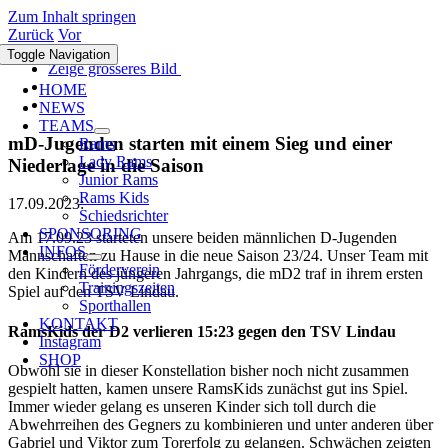
Zum Inhalt springen
Zurück
Vor
Toggle Navigation
Zeige grösseres Bild
HOME
NEWS
TEAMS
mD-Jugenden starten mit einem Sieg und einer
Rams
Lady Rams
Niederlage in die Saison
Junior Rams
Rams Kids
17.09.2023:
Schiedsrichter
SPONSORING
Am 17.09.23 starteten unsere beiden männlichen D-Jugenden
INFOS
Mannschaften zu Hause in die neue Saison 23/24. Unser Team mit
Förderverein
den Kindern des jüngeren Jahrgangs, die mD2 traf in ihrem ersten
Trainingszeiten
Spiel auf den TSV Lindau.
Sporthallen
KONTAKT
RamsKids der D2 verlieren 15:23 gegen den TSV Lindau
Instagram
SHOP
Obwohl sie in dieser Konstellation bisher noch nicht zusammen
gespielt hatten, kamen unsere RamsKids zunächst gut ins Spiel.
Immer wieder gelang es unseren Kinder sich toll durch die
Abwehrreihen des Gegners zu kombinieren und unter anderen über
Gabriel und Viktor zum Torerfolg zu gelangen. Schwächen zeigten