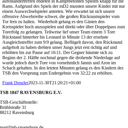
aufeinandertreffen endeten in Kampfbetonten Spielen knapp für die
Rams. Aufgrund des Spiels der mD2 mussten unsere Kinder mit nur
einem Auswechselspieler antreten. Wie erwartet tat sich unsere
offensive Abwehrreihe schwer, die großen Rückraumspieler vom
Tor fern zu halten. Wiederholt gelang es den Gästen den
Kreisspieler hoch anzuspielen und direkt oder über Doppelpass zum
Torerfolg zu gelangen. Teilweise lief unser Team einem 3 Tore
Rückstand hinterher bis Leonard in Minute 13 der ersehnte
Ausgleichstreffer zum 9:9 gelang. Beflügelt davon, den Rückstand
aufgeholt zu haben drehten unser Jungs jetzt erst richtig auf und
erhöhten bis zur Pause auf 16:11. Der Gegner bäumte sich zu
Beginn der 2. Hälfte nochmal gegen die drohende Niederlage auf
wurde jedoch durch Tore von vornehmlich Jannis und Aron im
Schach gehalten. In den letzten Minuten gelang es den Kindern des
TSB den Vorsprung zum Endergebnis von 32:22 zu erhöhen.
Frank Denzler
2023-11-30T21:20:21+01:00
TSB 1847 RAVENSBURG E.V.
TSB-Geschäftsstelle:
Brühlstraße 31
88212 Ravensburg
0751 – 22247
post@tsb-ravensburg.de