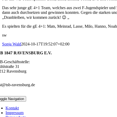
Das sehr junge gE 4+1 Team, welches aus zwei F-Jugendspieler und 5
dann auch durchsetzen und gewinnen konnten. Gegen die starken und
„Dranbleiben, wir kommen zurück! 😉 „
Es spielten für die gE 4+1: Mats, Meinrad, Lasse, Milo, Hanno, Noah,
sw
Sonja Wald
2024-10-17T19:52:07+02:00
B 1847 RAVENSBURG E.V.
B-Geschäftsstelle:
ühlstraße 31
212 Ravensburg
51 – 22247
st@tsb-ravensburg.de
oggle Navigation
Kontakt
Impressum