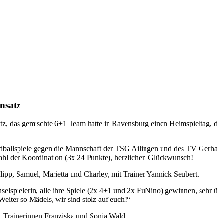
nsatz
atz, das gemischte 6+1 Team hatte in Ravensburg einen Heimspieltag,
ndballspiele gegen die Mannschaft der TSG Ailingen und des TV Gerha
zahl der Koordination (3x 24 Punkte), herzlichen Glückwunsch!
lipp, Samuel, Marietta und Charley, mit Trainer Yannick Seubert.
selspielerin, alle ihre Spiele (2x 4+1 und 2x FuNino) gewinnen, sehr 
eiter so Mädels, wir sind stolz auf euch!“
, Trainerinnen Franziska und Sonja Wald .