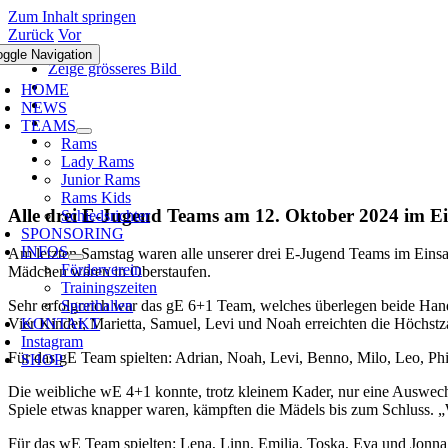
Zum Inhalt springen
Zurück
Vor
oggle Navigation
Zeige grösseres Bild
HOME
NEWS
TEAMS
Rams
Lady Rams
Junior Rams
Rams Kids
Alle drei E-Jugend Teams am 12. Oktober 2024 im Ei
Schiedsrichter
SPONSORING
INFOS
Am letzten Samstag waren alle unserer drei E-Jugend Teams im Eins
Förderverein
Mädchen wären in Oberstaufen.
Trainingszeiten
Sporthallen
Sehr erfolgreich war das gE 6+1 Team, welches überlegen beide Ha
KONTAKT
Vier Kinder, Marietta, Samuel, Levi und Noah erreichten die Höchst
Instagram
Für das gE Team spielten: Adrian, Noah, Levi, Benno, Milo, Leo, Phi
SHOP
Die weibliche wE 4+1 konnte, trotz kleinem Kader, nur eine Auswech
Spiele etwas knapper waren, kämpften die Mädels bis zum Schluss. „W
Für das wE Team spielten: Lena, Linn, Emilia, Toska, Eva und Jonna