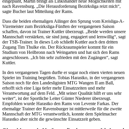
eingeplant, Martin bringt als Linkshänder neue Möglichkeiten mit
nach Ravensburg. „Die Herausforderung Bezirksliga reizt mich“,
sagte Bucher laut Mitteilung der Rams.
Dass die beiden ehemaligen Ailinger den Sprung vom Kreisliga-A-
Vizemeister zum Bezirksliga-Fünften der vergangenen Saison
schaffen, davon ist Trainer Kuttler überzeugt. „Beide werden unsere
Mannschaft verstärken, sie sind jung, engagiert und lernwillig“, sagt
der TSB-Trainer. In dieses Lob schließt Kuttler auch den dritten
Zugang Tim Thulke ein. Der Rückraumspieler kommt für ein
Studium von Heilbronn nach Weingarten und hat sich den Rams
angeschlossen. „Ich bin sehr zufrieden mit den Zugängen“, sagt
Kuttler.
In den vergangenen Tagen durfte er sogar noch einen vierten neuen
Spieler im Training begrüßen. Tobias Harastko, in der vergangenen
Saison noch für den Landesligisten MTG Wangen II am Ball,
erhofft sich eine Liga tiefer mehr Einsatzzeiten und mehr
Verantwortung auf dem Feld. „Mit seiner Qualität hilft er uns sehr
weiter“, ist der Sportliche Leiter Günter Niederer überzeugt.
Empfohlen wurde Harastko den Rams von Levente Farkas. Der
ehemalige Trainer der Ravensburger ist mittlerweile für die zweite
Mannschaft der MTG verantwortlich, konnte dem Spielmacher
Harastko aber nicht die gewünschte Einsatzzeit geben.