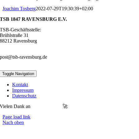
Joachim Tosberg
2022-07-29T19:30:39+02:00
TSB 1847 RAVENSBURG E.V.
TSB-Geschäftsstelle:
Brühlstraße 31
88212 Ravensburg
0751 – 22247
post@tsb-ravensburg.de
Toggle Navigation
Kontakt
Impressum
Datenschutz
Vielen Dank an
MOONFLAG
🚀
Page load link
Nach oben