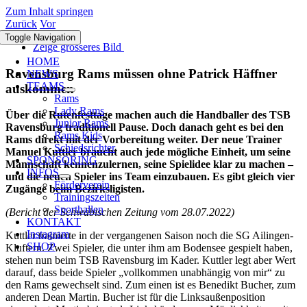
Zum Inhalt springen
Zurück
Vor
Toggle Navigation
Zeige grösseres Bild
HOME
Ravensburg Rams müssen ohne Patrick Häffner
NEWS
TEAMS
auskommen
Rams
Lady Rams
Über die Rutenfesttage machen auch die Handballer des TSB
Junior Rams
Ravensburg traditionell Pause. Doch danach geht es bei den
Rams Kids
Rams direkt mit der Vorbereitung weiter. Der neue Trainer
Schiedsrichter
Manuel Kuttler braucht auch jede mögliche Einheit, um seine
SPONSORING
Mannschaft kennenzulernen, seine Spielidee klar zu machen –
INFOS
und die neuen Spieler ins Team einzubauen. Es gibt gleich vier
Förderverein
Zugänge beim Bezirksligisten.
Trainingszeiten
Sporthallen
(Bericht der Schwäbischen Zeitung vom 28.07.2022)
KONTAKT
Instagram
Kuttler trainierte in der vergangenen Saison noch die SG Ailingen-
SHOP
Kluftern. Zwei Spieler, die unter ihm am Bodensee gespielt haben,
stehen nun beim TSB Ravensburg im Kader. Kuttler legt aber Wert
darauf, dass beide Spieler „vollkommen unabhängig von mir“ zu
den Rams gewechselt sind. Zum einen ist es Benedikt Bucher, zum
anderen Dean Martin. Bucher ist für die Linksaußenposition