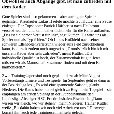
Obwohl es auch Abgänge gibt, ist man zufrieden mit
dem Kader
Gute Spieler sind also gekommen – aber auch gute Spieler
gegangen. Kreisläufer Lukas Haefele möchte laut Kuttler eine Pause
einlegen. Der Topshooter Patrick Häffner ist nach Heilbronn
versetzt worden und kann daher nicht mehr für die Rams auflaufen.
„Das ist ein herber Verlust für uns“, sagt Kuttler. „Er wird uns als
Spieler und als Typ fehlen.“ Ob Lukas Koßbiehl nach seiner
schweren Ellenbogenverletzung wieder aufs Feld zurückkehren
kann, ist derzeit zudem noch ungewiss. „Grundsätzlich bin ich mit
unserem Kader aber sehr zufrieden“, meint Kuttler. „Die
individuelle Qualität ist hoch, der Zusammenhalt ist gut. Jetzt
müssen wir als Mannschaft zusammenfinden und mit dem Ball
harmonieren.“
Zwei Trainingslager sind noch geplant, dazu ab Mitte August
Vorbereitungsturniere und Testspiele. Im September geht es dann in
der Bezirksliga los. „Es wird eine spannende Saison“, glaubt
Niederer. Die Rams haben dabei gleich zu Beginn ein Topspiel – sie
empfangen am ersten Spieltag in der Kuppelnauhalle den
Landesliga-Absteiger HSG Friedrichshafen-Fischbach. „Dann
wissen wir gleich, wo wir stehen“, meint Niederer. Trainer Kuttler
weiß: „Bis dahin haben wir noch viel Arbeit vor uns.“ Deswegen
kommt ihm auch jede Trainingseinheit sehr gelegen