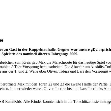
ee
 zu Gast in der Kuppelnauhalle. Gegner war unsere gD2 , sprich
Spielern des nominell älteren Jahrgangs 2009.
rchbrüchen zum Kreis gab Max die Marschroute für das heutige Spiel v
ablen 8 Tore Vorsprung herausarbeiten. Die Abwehr um Aushilfs-Torhüt
 aus der 1. und 2. Welle über Oliver, Tobias und Lars den Vorsprung 
t eröffnete Max mit den Toren 22 und 23 die zweite Hälfte der Parti
zen. Immer wieder waren Oliver über rechts und Lars über links Abnehm
SB RamsKids. Alle Kinder konnten sich in die Torschützenliste eintrage