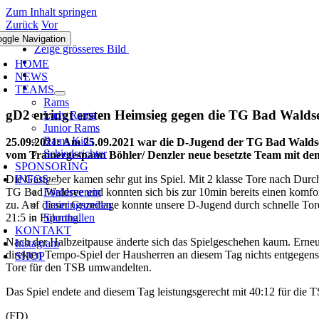
Zum Inhalt springen
Zurück
Vor
oggle Navigation
Zeige grösseres Bild
HOME
NEWS
TEAMS
Rams
gD2 erringt ersten Heimsieg gegen die TG Bad Walds
Lady Rams
Junior Rams
Rams Kids
25.09.2021: Am 25.09.2021 war die D-Jugend der TG Bad Waldsee
Schiedsrichter
vom Trainergespann Böhler/ Denzler neue besetzte Team mit den 
SPONSORING
INFOS
Die Gastgeber kamen sehr gut ins Spiel. Mit 2 klasse Tore nach Du
Förderverein
TG Bad Waldsee und konnten sich bis zur 10min bereits einen komfort
Trainingszeiten
zu. Auf dieser Grundlage konnte unsere D-Jugend durch schnelle Tore
Sporthallen
21:5 in Führung.
KONTAKT
Nach der Halbzeitpause änderte sich das Spielgeschehen kaum. Erneu
Instagram
direkten Tempo-Spiel der Hausherren an diesem Tag nichts entgegenset
SHOP
Tore für den TSB umwandelten.
Das Spiel endete and diesem Tag leistungsgerecht mit 40:12 für die T
(FD)