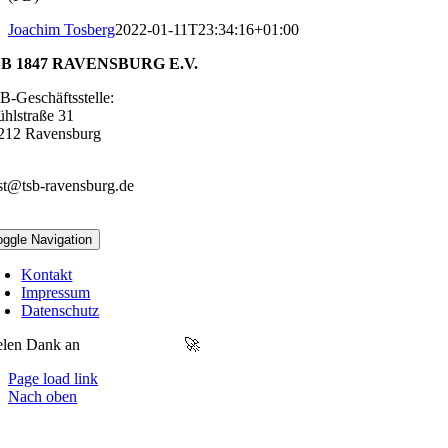
Joachim Tosberg
2022-01-11T23:34:16+01:00
B 1847 RAVENSBURG E.V.
B-Geschäftsstelle:
ühlstraße 31
212 Ravensburg
51 – 22247
st@tsb-ravensburg.de
oggle Navigation
Kontakt
Impressum
Datenschutz
elen Dank an
MOONFLAG
🚀
Page load link
Nach oben